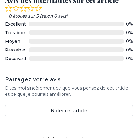
Avis des internautes sur cet article
Rated
0 étoiles sur 5 (selon 0 avis)
0
Excellent
0%
out
Très bon
0%
of
5
Moyen
0%
Passable
0%
Décevant
0%
Partagez votre avis
Dites moi sincèrement ce que vous pensez de cet article
et ce que je pourrais améliorer.
Noter cet article