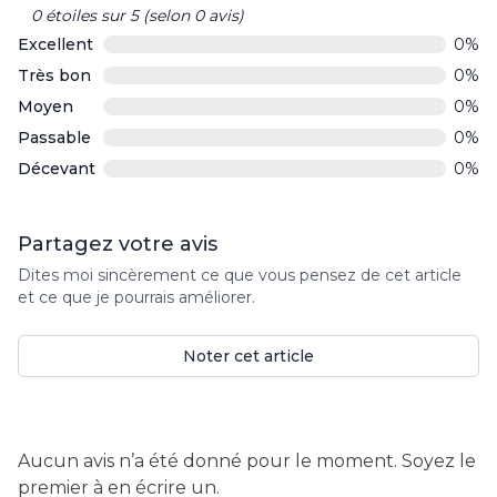
Rated
0 étoiles sur 5 (selon 0 avis)
0
Excellent
0%
out
Très bon
0%
of
5
Moyen
0%
Passable
0%
Décevant
0%
Partagez votre avis
Dites moi sincèrement ce que vous pensez de cet article
et ce que je pourrais améliorer.
Noter cet article
Aucun avis n’a été donné pour le moment. Soyez le
premier à en écrire un.